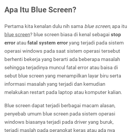
Apa Itu Blue Screen?
5. Scan Virus Pada Laptop atau Komputer
Pertama kita kenalan dulu nih sama
blue screen
, apa itu
blue screen
? blue screen biasa di kenal sebagai
stop
6. Menguji Perangkat Keras Laptop Atau Komputer
error
atau
fatal system error
yang terjadi pada sistem
operasi windows pada saat sistem operasi tersebut
7. Memeriksa File Sistem
berhenti bekerja yang berarti ada beberapa masalah
sehingga terjadinya muncul fatal error atau baisa di
sebut blue screen yang menampilkan layar biru serta
informasi masalah yang terjadi dan kemudian
melakukan restart pada laptop atau komputer kalian.
Blue screen dapat terjadi berbagai macam alasan,
penyebab umum blue screen pada sistem operasi
windows biasanya terjadi pada driver yang buruk,
terjadi maslah pada perangkat keras atau ada nya