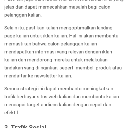
jelas dan dapat memecahkan masalah bagi calon
pelanggan kalian.
Selain itu, pastikan kalian mengoptimalkan landing
page kalian untuk iklan kalian. Hal ini akan membantu
memastikan bahwa calon pelanggan kalian
mendapatkan informasi yang relevan dengan iklan
kalian dan mendorong mereka untuk melakukan
tindakan yang diinginkan, seperti membeli produk atau
mendaftar ke newsletter kalian.
Semua strategi ini dapat membantu meningkatkan
trafik berbayar situs web kalian dan membantu kalian
mencapai target audiens kalian dengan cepat dan
efektif.
3. Trafik Sosial