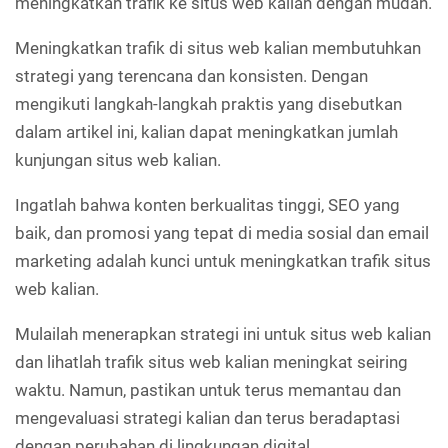
meningkatkan trafik ke situs web kalian dengan mudah.
Meningkatkan trafik di situs web kalian membutuhkan
strategi yang terencana dan konsisten. Dengan
mengikuti langkah-langkah praktis yang disebutkan
dalam artikel ini, kalian dapat meningkatkan jumlah
kunjungan situs web kalian.
Ingatlah bahwa konten berkualitas tinggi, SEO yang
baik, dan promosi yang tepat di media sosial dan email
marketing adalah kunci untuk meningkatkan trafik situs
web kalian.
Mulailah menerapkan strategi ini untuk situs web kalian
dan lihatlah trafik situs web kalian meningkat seiring
waktu. Namun, pastikan untuk terus memantau dan
mengevaluasi strategi kalian dan terus beradaptasi
dengan perubahan di lingkungan digital.