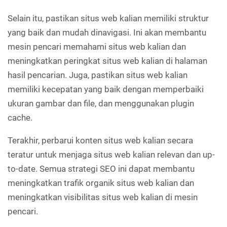
Selain itu, pastikan situs web kalian memiliki struktur
yang baik dan mudah dinavigasi. Ini akan membantu
mesin pencari memahami situs web kalian dan
meningkatkan peringkat situs web kalian di halaman
hasil pencarian. Juga, pastikan situs web kalian
memiliki kecepatan yang baik dengan memperbaiki
ukuran gambar dan file, dan menggunakan plugin
cache.
Terakhir, perbarui konten situs web kalian secara
teratur untuk menjaga situs web kalian relevan dan up-
to-date. Semua strategi SEO ini dapat membantu
meningkatkan trafik organik situs web kalian dan
meningkatkan visibilitas situs web kalian di mesin
pencari.