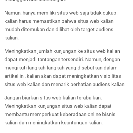
3. Gunakan Media Sosial untuk Mempromosikan Situs
Web
Namun, hanya memiliki situs web saja tidak cukup.
kalian harus memastikan bahwa situs web kalian
4. Gunakan Email Marketing untuk Mempromosikan Situs
Web
mudah ditemukan dan dilihat oleh target audiens
kalian.
Meningkatkan jumlah kunjungan ke situs web kalian
dapat menjadi tantangan tersendiri. Namun, dengan
mengikuti langkah-langkah yang disebutkan dalam
artikel ini, kalian akan dapat meningkatkan visibilitas
situs web kalian dan menarik perhatian audiens kalian.
Jangan biarkan situs web kalian terabaikan.
Meningkatkan kunjungan situs web kalian dapat
membantu memperkuat keberadaan online bisnis
kalian dan meningkatkan keuntungan kalian.