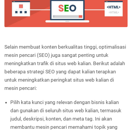
Selain membuat konten berkualitas tinggi, optimalisasi
mesin pencari (SEO) juga sangat penting untuk
meningkatkan trafik di situs web kalian. Berikut adalah
beberapa strategi SEO yang dapat kalian terapkan
untuk meningkatkan peringkat situs web kalian di
mesin pencari:
Pilih kata kunci yang relevan dengan bisnis kalian
dan gunakan di seluruh situs web kalian, termasuk
judul, deskripsi, konten, dan meta tag. Ini akan
membantu mesin pencari memahami topik yang