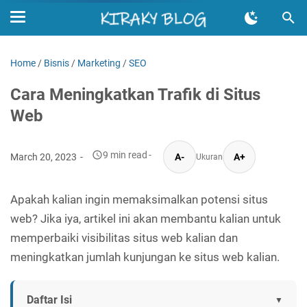
Home
/
Bisnis
/
Marketing
/
SEO
Cara Meningkatkan Trafik di Situs
Web
9 min read
March 20, 2023
A-
A+
Ukuran
Apakah kalian ingin memaksimalkan potensi situs
web? Jika iya, artikel ini akan membantu kalian untuk
memperbaiki visibilitas situs web kalian dan
meningkatkan jumlah kunjungan ke situs web kalian.
Daftar Isi