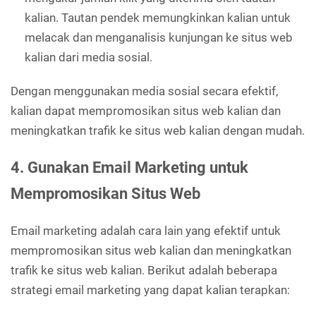
kalian. Tautan pendek memungkinkan kalian untuk
melacak dan menganalisis kunjungan ke situs web
kalian dari media sosial.
Dengan menggunakan media sosial secara efektif,
kalian dapat mempromosikan situs web kalian dan
meningkatkan trafik ke situs web kalian dengan mudah.
4. Gunakan Email Marketing untuk
Mempromosikan Situs Web
Email marketing adalah cara lain yang efektif untuk
mempromosikan situs web kalian dan meningkatkan
trafik ke situs web kalian. Berikut adalah beberapa
strategi email marketing yang dapat kalian terapkan: