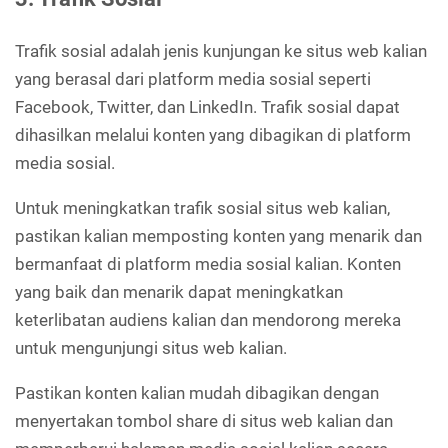
Trafik sosial adalah jenis kunjungan ke situs web kalian
yang berasal dari platform media sosial seperti
Facebook, Twitter, dan LinkedIn. Trafik sosial dapat
dihasilkan melalui konten yang dibagikan di platform
media sosial.
Untuk meningkatkan trafik sosial situs web kalian,
pastikan kalian memposting konten yang menarik dan
bermanfaat di platform media sosial kalian. Konten
yang baik dan menarik dapat meningkatkan
keterlibatan audiens kalian dan mendorong mereka
untuk mengunjungi situs web kalian.
Pastikan konten kalian mudah dibagikan dengan
menyertakan tombol share di situs web kalian dan