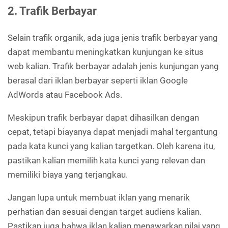
2. Trafik Berbayar
Selain trafik organik, ada juga jenis trafik berbayar yang
dapat membantu meningkatkan kunjungan ke situs
web kalian. Trafik berbayar adalah jenis kunjungan yang
berasal dari iklan berbayar seperti iklan Google
AdWords atau Facebook Ads.
Meskipun trafik berbayar dapat dihasilkan dengan
cepat, tetapi biayanya dapat menjadi mahal tergantung
pada kata kunci yang kalian targetkan. Oleh karena itu,
pastikan kalian memilih kata kunci yang relevan dan
memiliki biaya yang terjangkau.
Jangan lupa untuk membuat iklan yang menarik
perhatian dan sesuai dengan target audiens kalian.
Pastikan juga bahwa iklan kalian menawarkan nilai yang