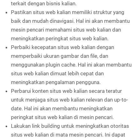
terkait dengan bisnis kalian.
Pastikan situs web kalian memiliki struktur yang
baik dan mudah dinavigasi. Hal ini akan membantu
mesin pencari memahami situs web kalian dan
meningkatkan peringkat situs web kalian.
Perbaiki kecepatan situs web kalian dengan
memperbaiki ukuran gambar dan file, dan
menggunakan plugin cache. Hal ini akan membantu
situs web kalian dimuat lebih cepat dan
meningkatkan pengalaman pengguna.
Perbarui konten situs web kalian secara teratur
untuk menjaga situs web kalian relevan dan up-to-
date. Hal ini akan membantu meningkatkan
peringkat situs web kalian di mesin pencari.
Lakukan link building untuk meningkatkan otoritas
situs web kalian di mata mesin pencari. Ini dapat