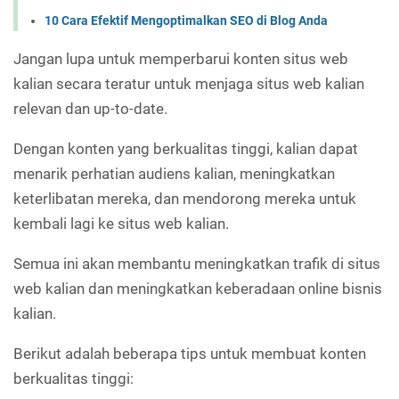
10 Cara Efektif Mengoptimalkan SEO di Blog Anda
Jangan lupa untuk memperbarui konten situs web
kalian secara teratur untuk menjaga situs web kalian
relevan dan up-to-date.
Dengan konten yang berkualitas tinggi, kalian dapat
menarik perhatian audiens kalian, meningkatkan
keterlibatan mereka, dan mendorong mereka untuk
kembali lagi ke situs web kalian.
Semua ini akan membantu meningkatkan trafik di situs
web kalian dan meningkatkan keberadaan online bisnis
kalian.
Berikut adalah beberapa tips untuk membuat konten
berkualitas tinggi: