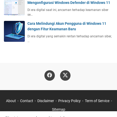
Mengonfigurasi Windows Defender di Windows 11
Di era digital saat ini, ancaman terhadap keamanan siber
se…
Cara Melindungi Akun Pengguna di Windows 11
dengan Fitur Keamanan Baru
Di era digital yang semakin rentan terhadap ancaman siber,
…
About
Contact
Disclaimer
Privacy Policy
Term of Service
Sitemap