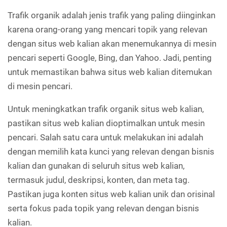
Trafik organik adalah jenis trafik yang paling diinginkan
karena orang-orang yang mencari topik yang relevan
dengan situs web kalian akan menemukannya di mesin
pencari seperti Google, Bing, dan Yahoo. Jadi, penting
untuk memastikan bahwa situs web kalian ditemukan
di mesin pencari.
Untuk meningkatkan trafik organik situs web kalian,
pastikan situs web kalian dioptimalkan untuk mesin
pencari. Salah satu cara untuk melakukan ini adalah
dengan memilih kata kunci yang relevan dengan bisnis
kalian dan gunakan di seluruh situs web kalian,
termasuk judul, deskripsi, konten, dan meta tag.
Pastikan juga konten situs web kalian unik dan orisinal
serta fokus pada topik yang relevan dengan bisnis
kalian.