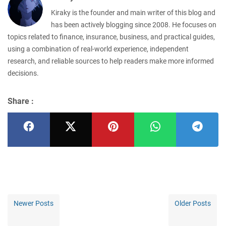
Kiraky is the founder and main writer of this blog and
has been actively blogging since 2008. He focuses on
topics related to finance, insurance, business, and practical guides,
using a combination of real-world experience, independent
research, and reliable sources to help readers make more informed
decisions.
Share :
Newer Posts
Older Posts