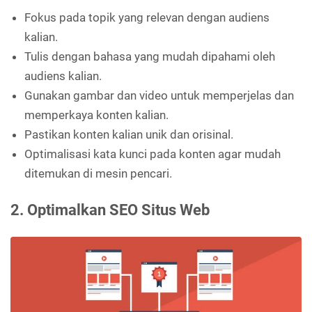
Fokus pada topik yang relevan dengan audiens
kalian.
Tulis dengan bahasa yang mudah dipahami oleh
audiens kalian.
Gunakan gambar dan video untuk memperjelas dan
memperkaya konten kalian.
Pastikan konten kalian unik dan orisinal.
Optimalisasi kata kunci pada konten agar mudah
ditemukan di mesin pencari.
2. Optimalkan SEO Situs Web