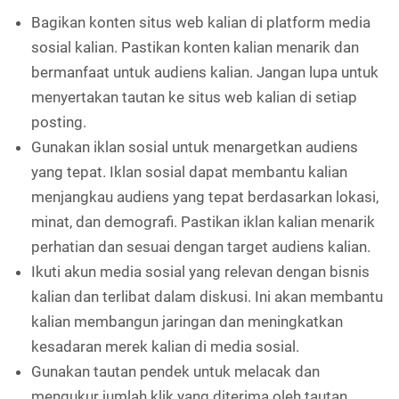
Bagikan konten situs web kalian di platform media
sosial kalian. Pastikan konten kalian menarik dan
bermanfaat untuk audiens kalian. Jangan lupa untuk
menyertakan tautan ke situs web kalian di setiap
posting.
Gunakan iklan sosial untuk menargetkan audiens
yang tepat. Iklan sosial dapat membantu kalian
menjangkau audiens yang tepat berdasarkan lokasi,
minat, dan demografi. Pastikan iklan kalian menarik
perhatian dan sesuai dengan target audiens kalian.
Ikuti akun media sosial yang relevan dengan bisnis
kalian dan terlibat dalam diskusi. Ini akan membantu
kalian membangun jaringan dan meningkatkan
kesadaran merek kalian di media sosial.
Gunakan tautan pendek untuk melacak dan
mengukur jumlah klik yang diterima oleh tautan