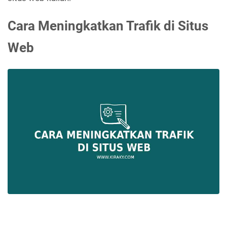
Cara Meningkatkan Trafik di Situs
Web