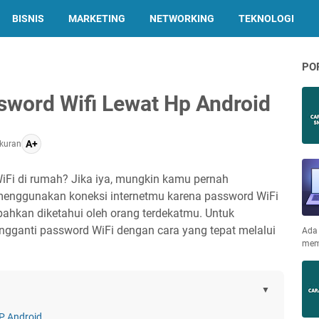
BISNIS
MARKETING
NETWORKING
TEKNOLOGI
PO
sword Wifi Lewat Hp Android
A+
kuran
i di rumah? Jika iya, mungkin kamu pernah
enggunakan koneksi internetmu karena password WiFi
bahkan diketahui oleh orang terdekatmu. Untuk
ngganti password WiFi dengan cara yang tepat melalui
Ada 
mem
P Android