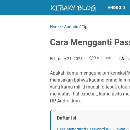
ANDROID
Home
/
Android
/
Tips
Cara Mengganti Pas
9 min read
February 21, 2023
A-
U
Apakah kamu menggunakan koneksi WiF
merasakan bahwa kadang orang lain m
yang kamu miliki mudah ditebak atau 
mengatasi hal tersebut, kamu perlu me
HP Androidmu.
Daftar Isi
Cara Mengganti Password WiFi Lewat H