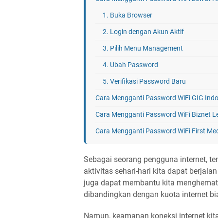
1. Buka Browser
2. Login dengan Akun Aktif
3. Pilih Menu Management
4. Ubah Password
5. Verifikasi Password Baru
Cara Mengganti Password WiFi GIG Ind
Cara Mengganti Password WiFi Biznet L
Cara Mengganti Password WiFi First Me
Cara Mengganti Password WiFi MNC Pla
Sebagai seorang pengguna internet, ten
Cara Mengganti Password WiFi IndiHom
aktivitas sehari-hari kita dapat berjal
Cara Mengganti Password WiFi Huawei 
juga dapat membantu kita menghemat 
dibandingkan dengan kuota internet bi
Namun, keamanan koneksi internet kita