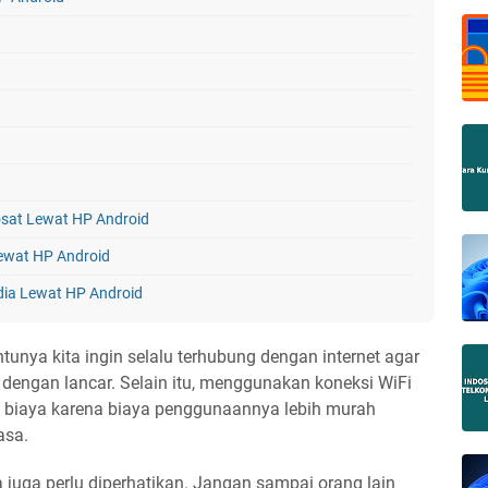
osat Lewat HP Android
ewat HP Android
dia Lewat HP Android
y Lewat HP Android
tunya kita ingin selalu terhubung dengan internet agar
e ZTE Lewat HP Android
an dengan lancar. Selain itu, menggunakan koneksi WiFi
Lewat HP Android
biaya karena biaya penggunaannya lebih murah
asa.
 juga perlu diperhatikan. Jangan sampai orang lain